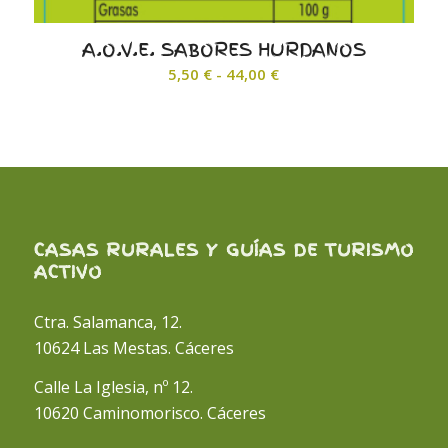
A.O.V.E. SABORES HURDANOS
Rango
5,50
€
-
44,00
€
de
precios:
desde
5,50 €
hasta
44,00 €
CASAS RURALES Y GUÍAS DE TURISMO
ACTIVO
Ctra. Salamanca, 12.
10624 Las Mestas. Cáceres
Calle La Iglesia, nº 12.
10620 Caminomorisco. Cáceres