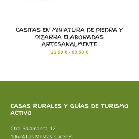
CASITAS EN MINIATURA DE PIEDRA Y
PIZARRA ELABORADAS
ARTESANALMENTE
Rango
22,99
€
-
60,50
€
de
precios:
desde
22,99 €
hasta
60,50 €
CASAS RURALES Y GUÍAS DE TURISMO
ACTIVO
Ctra. Salamanca, 12.
10624 Las Mestas. Cáceres