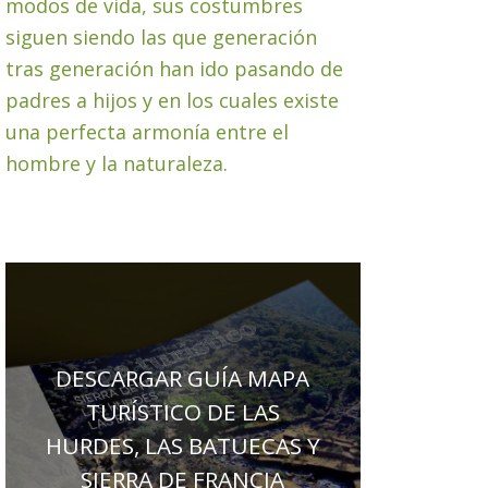
modos de vida, sus costumbres
siguen siendo las que generación
tras generación han ido pasando de
padres a hijos y en los cuales existe
una perfecta armonía entre el
hombre y la naturaleza.
DESCARGAR GUÍA MAPA
TURÍSTICO DE LAS
HURDES, LAS BATUECAS Y
SIERRA DE FRANCIA