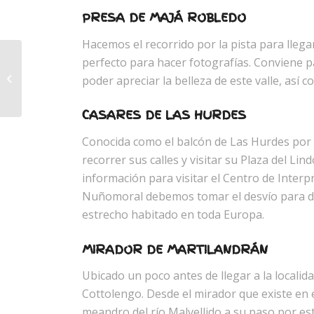
PRESA DE MAJÁ ROBLEDO
Hacemos el recorrido por la pista para llega
perfecto para hacer fotografías. Conviene pa
Ruta 01. Senda de
poder apreciar la belleza de este valle, así c
Alfonso XIII
CASARES DE LAS HURDES
Conocida como el balcón de Las Hurdes por s
recorrer sus calles y visitar su Plaza del Li
información para visitar el Centro de Interp
Nuñomoral debemos tomar el desvío para dirig
estrecho habitado en toda Europa.
MIRADOR DE MARTILANDRÁN
Ubicado un poco antes de llegar a la locali
Cottolengo. Desde el mirador que existe en e
meandro del río Malvellido a su paso por es