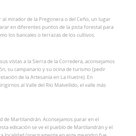
r al mirador de la Pregonera o del Ceño, un lugar
rar en diferentes puntos de la pista forestal para
omo los bancales o terrazas de los cultivos.
us vistas a la Sierra de la Corredera, aconsejamos
ndón, su campanario y su ocina de turismo (pedir
retación de la Artesanía en La Huetre). En
irnos al Valle del Río Malvellido, el valle más
dad de Martilandrán. Aconsejamos parar en el
sta edicación se ve el pueblo de Martilandrán y el
ta localidad (precisamente en este meandro fue