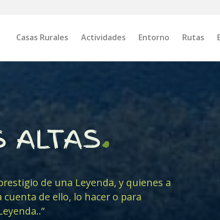
Casas Rurales
Actividades
Entorno
Rutas
S ALTAS
.
prestigio de una Leyenda, y quienes a
a cuenta de ello, lo hacer o para
Leyenda..”