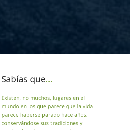
Sabías que
…
Existen, no muchos, lugares en el
mundo en los que parece que la vida
parece haberse parado hace años,
conservándose sus tradiciones y