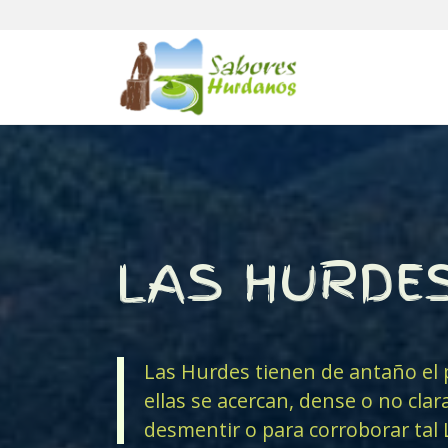
LAS HURDE
Las Hurdes tienen de antaño el 
ellas se acercan, dense o no clar
desmentir o para corroborar tal 