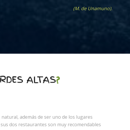
(M. de Unamuno).
URDES ALTAS
?
 natural, además de ser uno de los lugares
, sus dos restaurantes son muy recomendables