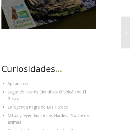
Curiosidades
…
Apiturismo
Lugar de Interés Científico: El Volcán de El
Gasco
La leyenda negra de Las Hurdes
Mitos y leyendas de Las Hurdes,: Noche de
ánimas