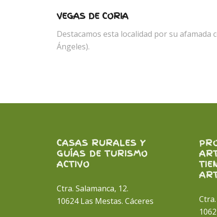
VEGAS DE CORIA
Destacamos esta localidad por su afamada c
Ángeles).
CASAS RURALES Y
PR
GUÍAS DE TURISMO
AR
ACTIVO
TIE
AR
Ctra. Salamanca, 12.
Ctra
10624 Las Mestas. Cáceres
1062