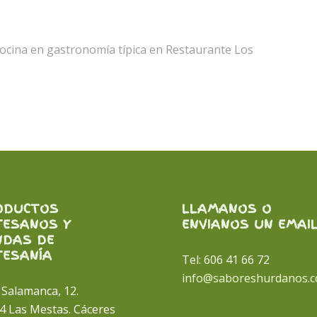
ocina en gastronomía típica en Restaurante Los
ODUCTOS
LLAMANOS O
TESANOS Y
ENVIANOS UN EMAI
NDAS DE
TESANÍA
Tel: 606 41 66 72
info@saboreshurdanos.
. Salamanca, 12.
4 Las Mestas. Cáceres