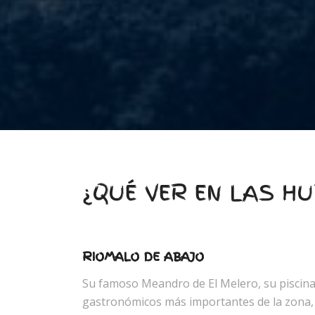
¿QUÉ VER EN LAS H
RIOMALO DE ABAJO
Su famoso Meandro de El Melero, su piscina
gastronómicos más importantes de la zona