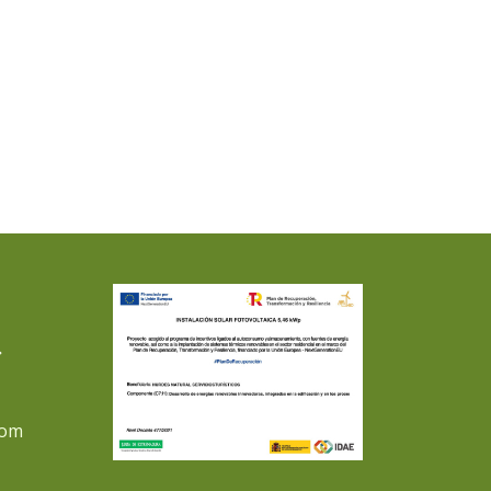
L
com