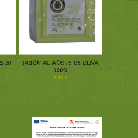
S 20
JABÓN AL ACEITE DE OLIVA
300G
3,03
€
L