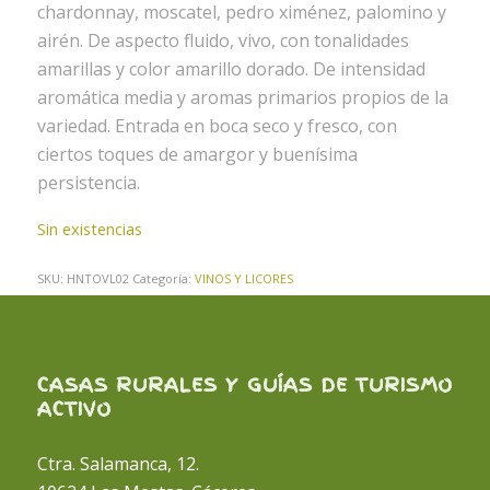
chardonnay, moscatel, pedro ximénez, palomino y
airén. De aspecto fluido, vivo, con tonalidades
amarillas y color amarillo dorado. De intensidad
aromática media y aromas primarios propios de la
variedad. Entrada en boca seco y fresco, con
ciertos toques de amargor y buenísima
persistencia.
Sin existencias
SKU:
HNTOVL02
Categoría:
VINOS Y LICORES
CASAS RURALES Y GUÍAS DE TURISMO
ACTIVO
Ctra. Salamanca, 12.