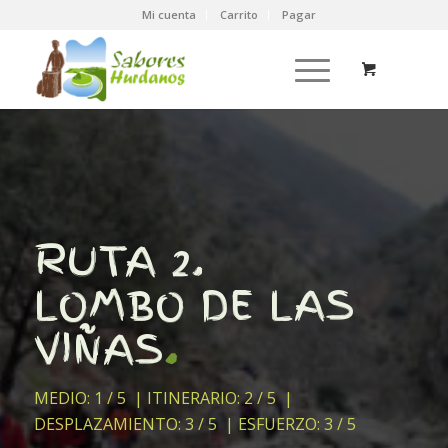
Mi cuenta
Carrito
Pagar
RUTA 2.
LOMBO DE LAS
VIÑAS
.
MEDIO:
1
/ 5 | ITINERARIO:
2
/ 5 |
DESPLAZAMIENTO:
3
/ 5 | ESFUERZO:
3
/ 5