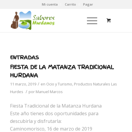
Mi cuenta
Carrito
Pagar
ENTRADAS
FIESTA DE LA MATANZA TRADICIONAL
HURDANA
/
11 marzo, 2019
en
Ocio y Turismo
,
Productos Naturales Las
/
Hurdes
por
Manuel Marcos
Fiesta Tradicional de la Matanza Hurdana
Este año tienes dos oportunidades para
descubirla y disfrutarla:
Caminomorisco, 16 de marzo de 2019