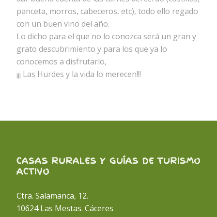
panceta, morros, cabeceros, etc), todo ello regado
con un buen vino del año.
Lo dicho para el que no lo conozca será un gran y
grato descubrimiento y para los que ya lo
conocemos a disfrutarlo,
¡¡¡ Las Hurdes y la vida lo merecen!!!
CASAS RURALES Y GUÍAS DE TURISMO
ACTIVO
Ctra. Salamanca, 12.
10624 Las Mestas. Cáceres